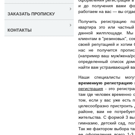
и до получения вами фо
работаем на вас — вы отдае
ЗАКАЗАТЬ ПРОПИСКУ
Получить регистрацию п
квартира это или частный
КОНТАКТЫ
данной жилплощади. Мы 
клиентам в "резиновых", с
своей репутацией и хотим б
нас не получится пропис
(например ваш муж/жена/ро
определенный список дом
найти вам устраивающий ва
Наши специалисты мо
временную регистрацию 
регистрация
- это регистра
там где человек временно 
том, если у вас уже есть 
целесообразно пристроить 
районе, вам не потребует
жительства. С формой 3 вы
гимназию, детский сад, пол
Так же фактором выбора так
ее оформления всего 1-3