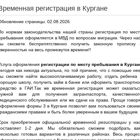
Временная регистрация в Кургане
Обновление страницы: 02.08.2026
По нормам законодательства нашей страны регистрация по мест
пребывания оформляется в МВД по вопросам миграции. Через нас
вы сможете беспрепятственно получить законную прописку 
уверенностью на весь промежуток времени!!
Услуга оформления
регистрации по месту пребывания в Курган
сегодня как никогда актуальна, по той причине, что с помощью нее
вы сможете найти высокооплачиваемую работу, отдать ребенка 
хорошую школу, получить займ в банке или оформить транспортно
средство в ГАИ.Так же временная регистрация может оказатьс
нужной вам для получения загранпаспорта, качественног
медицинского обслуживания или же сдачи на права. Проще говоря
оформление формы 3 в Кургане позволит вам пользоваться своим
гражданскими правами и быть более уверенным в вашем будущем.
Срок приобретения
официальной временной регистрации
у нас
составляет 1-2 дня. Мы обязательно сможем подобрать ва
несколько готовых вариантов в различных районах. Весь процес
оформления регистрации в Кургане с момента заключения договор