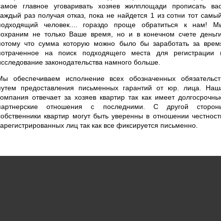
самое главное уговаривать хозяев жилплощади прописать вас
каждый раз получая отказ, пока не найдется 1 из сотни тот самый
подходящий человек.... гораздо проще обратиться к нам! М
сохраним не только Ваше время, но и в конечном счете деньги
потому что сумма которую можно было бы заработать за врем
потраченное на поиск подходящего места для регистрации 
исследование законодательства намного больше.
Мы обеспечиваем исполнение всех обозначенных обязательст
путем предоставления письменных гарантий от юр. лица. Наш
компания отвечает за хозяев квартир так как имеет долгосрочны
партнерские отношения с последними. С другой сторон
собственники квартир могут быть уверенны в отношении честност
зарегистрированных лиц так как все фиксируется письменно.