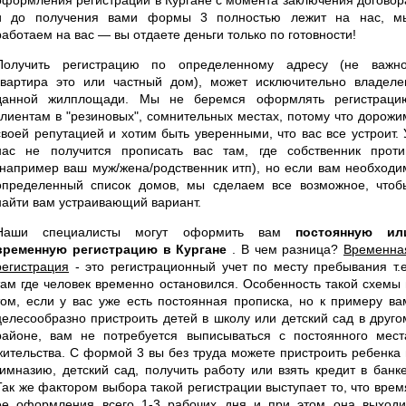
и до получения вами формы 3 полностью лежит на нас, м
работаем на вас — вы отдаете деньги только по готовности!
Получить регистрацию по определенному адресу (не важно
квартира это или частный дом), может исключительно владеле
данной жилплощади. Мы не беремся оформлять регистраци
клиентам в "резиновых", сомнительных местах, потому что дорожи
своей репутацией и хотим быть уверенными, что вас все устроит. 
нас не получится прописать вас там, где собственник проти
(например ваш муж/жена/родственник итп), но если вам необходи
определенный список домов, мы сделаем все возможное, чтоб
найти вам устраивающий вариант.
Наши специалисты могут оформить вам
постоянную ил
временную регистрацию в Кургане
. В чем разница?
Временна
регистрация
- это регистрационный учет по месту пребывания т.е
там где человек временно остановился. Особенность такой схемы 
том, если у вас уже есть постоянная прописка, но к примеру ва
целесообразно пристроить детей в школу или детский сад в друго
районе, вам не потребуется выписываться с постоянного мест
жительства. С формой 3 вы без труда можете пристроить ребенка 
гимназию, детский сад, получить работу или взять кредит в банке
Так же фактором выбора такой регистрации выступает то, что врем
ее оформления всего 1-3 рабочих дня и при этом она выходи