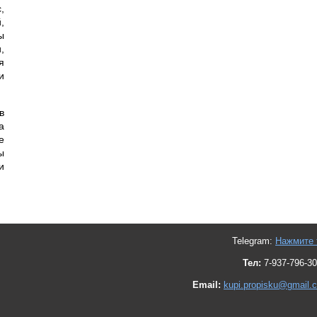
,
,
ы
,
я
и
в
а
е
ы
и
Telegram:
Нажмите 
Тел:
7-937-796-30
Email:
kupi.propisku@gmail.