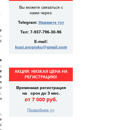
Вы можете связаться с
нами через:
Telegram:
Нажмите тут
у
Тел:
7-937-796-30-96
,
с
E-mail:
kupi.propisku@gmail.com
е
,
в
АКЦИЯ: НИЗКАЯ ЦЕНА НА
е
РЕГИСТРАЦИЮ!
я
о
Временная регистрация
,
на срок до 3 мес.
и
от 7 000 руб.
Подробнее >>
,
м
с
а