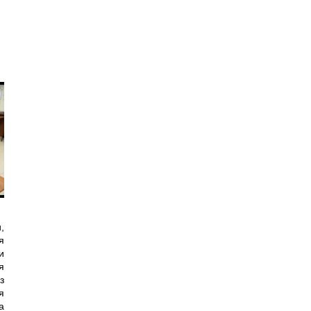
,
я
и
я
з
я
а