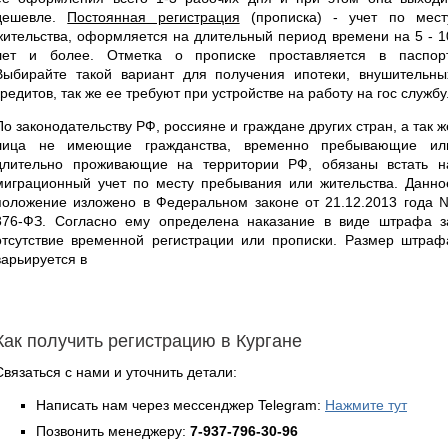
дешевле.
Постоянная регистрация
(прописка) - учет по мест
жительства, оформляется на длительный период времени на 5 - 1
лет и более. Отметка о прописке проставляется в паспорт
Выбирайте такой вариант для получения ипотеки, внушительны
кредитов, так же ее требуют при устройстве на работу на гос службу
По законодательству РФ, россияне и граждане других стран, а так ж
лица не имеющие гражданства, временно пребывающие ил
длительно проживающие на территории РФ, обязаны встать н
миграционный учет по месту пребывания или жительства. Данно
положение изложено в Федеральном законе от 21.12.2013 года 
376-ФЗ. Согласно ему определена наказание в виде штрафа з
отсутствие временной регистрации или прописки. Размер штраф
варьируется в
Как получить регистрацию в Кургане
Связаться с нами и уточнить детали:
Написать нам через мессенджер Telegram:
Нажмите тут
Позвонить менеджеру:
7-937-796-30-96