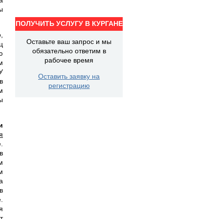
ы
ПОЛУЧИТЬ УСЛУГУ В КУРГАНЕ
,
Оставьте ваш запрос и мы
ц
обязательно ответим в
ю
рабочее время
м
У
Оставить заявку на
в
регистрацию
м
ы
и
я
.
в
м
м
а
в
.
я
т